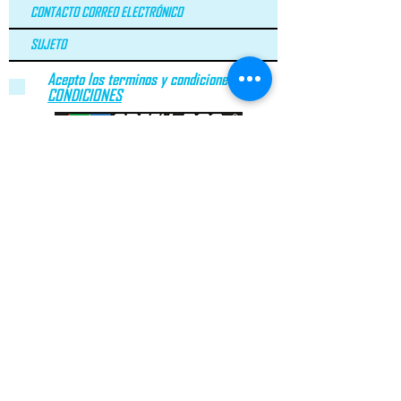
Acepto los terminos y condiciones.
VER
CONDICIONES
LEI Nº 144/2015
ARBITRAGEM DE LITÍGIOS DE CONSUMO​
geral@greenroc.pt
|
+351 249 725 337
| Calle Duarte
Pacheco Pereira, nº64 |
2330-306
Entroncamento |
Portugal
© Copyright 2020 GreenRoc.pt. Todos los derechos
reservados