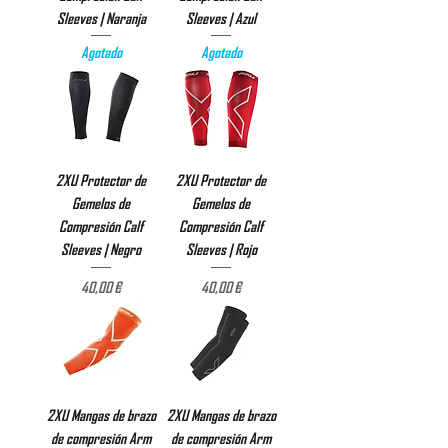
Sleeves | Naranja
Sleeves | Azul
Agotado
Agotado
2XU Protector de
2XU Protector de
Gemelos de
Gemelos de
Compresión Calf
Compresión Calf
Sleeves | Negro
Sleeves | Rojo
Precio
Precio
40,00 €
40,00 €
2XU Mangas de brazo
2XU Mangas de brazo
de compresión Arm
de compresión Arm