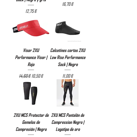
Precio
16,70 €
Precio
12,75 €
Visor 2XU
Calcetines cortos 2XU
Performance Visor |
Low Rise Performance
Rojo
Sock | Negro
Precio
Precio de oferta
Precio
14,60 €
10,50 €
11,00 €
2XU MCS Protector de
2XU MCS Pantalón de
Gemelos de
Compression Negro |
Compresión | Negro
Logotipo de oro