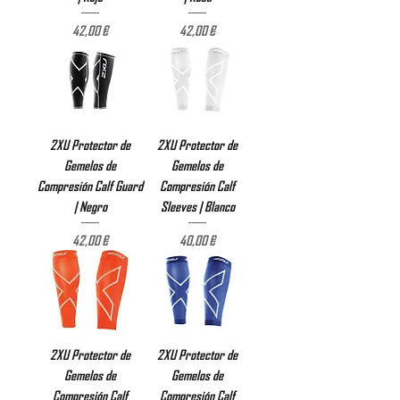
Precio
Precio
42,00 €
42,00 €
2XU Protector de
2XU Protector de
Gemelos de
Gemelos de
Compresión Calf Guard
Compresión Calf
| Negro
Sleeves | Blanco
Precio
Precio
42,00 €
40,00 €
2XU Protector de
2XU Protector de
Gemelos de
Gemelos de
Compresión Calf
Compresión Calf