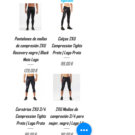
Pantalones de mallas
Calças 2XU
de compresión 2XU
Compression Tights
Recovery negro | Black
Preto | Logo Prata
Mate Logo
Precio
99,00 €
Precio
129,00 €
Corsários 2XU 3/4
2XU Medias de
Compression Tights
compresión 3/4 para
Preto | Logo Prata
mujer, negro | Logo Lila
Precio
Precio
90,00 €
90,00 €