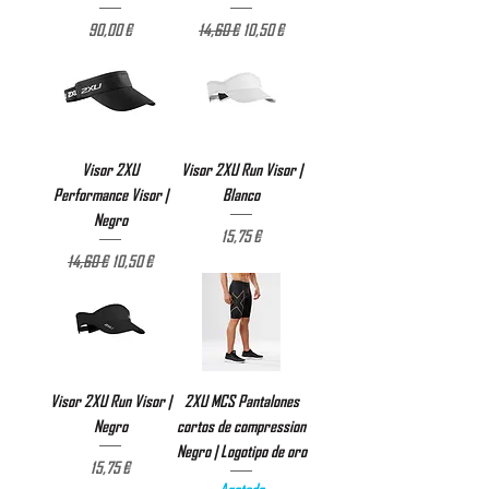
Precio
Precio
Precio de oferta
90,00 €
14,60 €
10,50 €
Visor 2XU
Visor 2XU Run Visor |
Performance Visor |
Blanco
Negro
Precio
15,75 €
Precio
Precio de oferta
14,60 €
10,50 €
Visor 2XU Run Visor |
2XU MCS Pantalones
Negro
cortos de compression
Negro | Logotipo de oro
Precio
15,75 €
Agotado