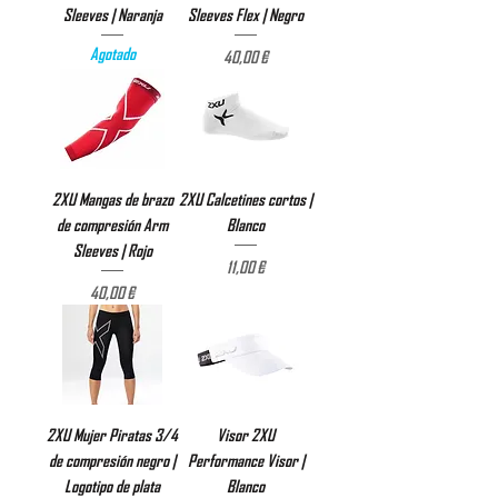
Sleeves | Naranja
Sleeves Flex | Negro
Agotado
Precio
40,00 €
2XU Mangas de brazo
2XU Calcetines cortos |
de compresión Arm
Blanco
Sleeves | Rojo
Precio
11,00 €
Precio
40,00 €
2XU Mujer Piratas 3/4
Visor 2XU
de compresión negro |
Performance Visor |
Logotipo de plata
Blanco