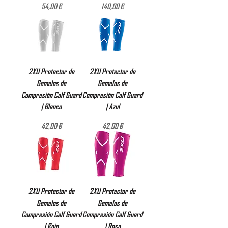
Precio
Precio
54,00 €
140,00 €
2XU Protector de
2XU Protector de
Gemelos de
Gemelos de
Compresión Calf Guard
Compresión Calf Guard
| Blanco
| Azul
Precio
Precio
42,00 €
42,00 €
2XU Protector de
2XU Protector de
Gemelos de
Gemelos de
Compresión Calf Guard
Compresión Calf Guard
| Rojo
| Rosa