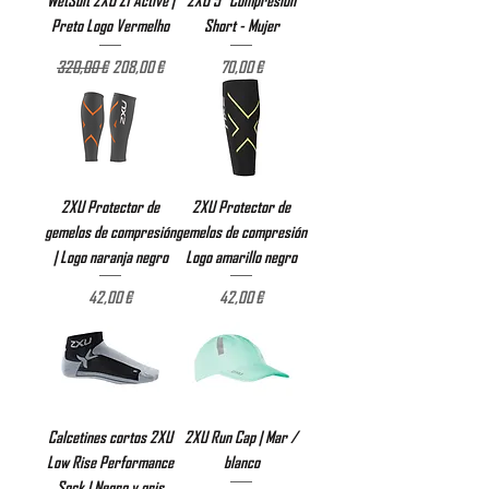
Preto Logo Vermelho
Short - Mujer
Precio
Precio de oferta
Precio
320,00 €
208,00 €
70,00 €
2XU Protector de
2XU Protector de
gemelos de compresión
gemelos de compresión
| Logo naranja negro
Logo amarillo negro
Precio
Precio
42,00 €
42,00 €
Calcetines cortos 2XU
2XU Run Cap | Mar /
Low Rise Performance
blanco
Sock | Negro y gris