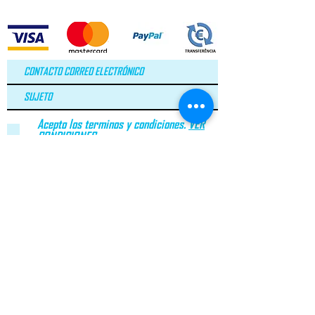
Acepto los terminos y condiciones.
VER
CONDICIONES
LEI Nº 144/2015
ARBITRAGEM DE LITÍGIOS DE CONSUMO​
geral@greenroc.pt
|
+351 249 725 337
| Calle Duarte
Pacheco Pereira, nº64 |
2330-306
Entroncamento |
Portugal
© Copyright 2020 GreenRoc.pt. Todos los derechos