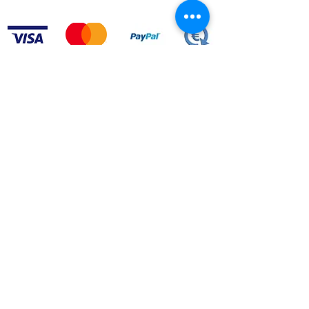
Acepto los terminos y condiciones.
VER
CONDICIONES
LEI Nº 144/2015
ARBITRAGEM DE LITÍGIOS DE CONSUMO​
geral@greenroc.pt
|
+351 249 725 337
| Calle Duarte
Pacheco Pereira, nº64 |
2330-306
Entroncamento |
Portugal
© Copyright 2020 GreenRoc.pt. Todos los derechos