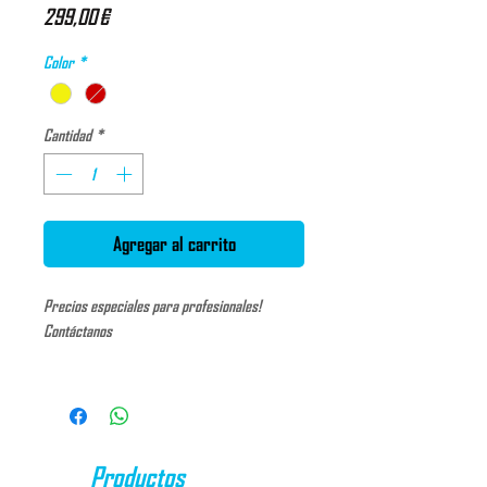
Precio
299,00 €
Color
*
Cantidad
*
Agregar al carrito
Precios especiales para profesionales!
Contáctanos
¡El kayak sit-on-top más conocido del mundo!
Puedes navegar solo con 2 o 3 personas en el
mar, lago o río. Es muy compacto y ligero,
rápido y direccional.
Productos