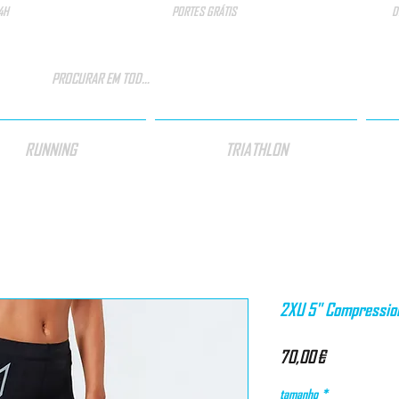
4H
PORTES GRÁTIS
D
RUNNING
TRIATHLON
2XU 5" Compressio
Preço
70,00 €
tamanho
*