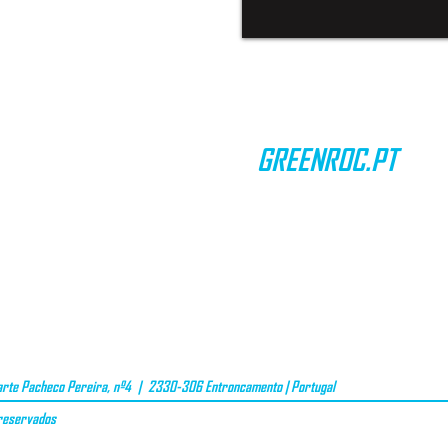
GREENROC.PT
CONTACTOS
TERMOS & CONDIÇÕES
PRIVACIDADE DE DADOS
VALE OFERTA
te Pacheco Pereira, nº4 | 2330-306 Entroncamento | Portugal
 reservados