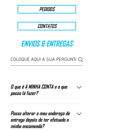
PEDIDOS
CONTATOS
ENVIOS & ENTREGAS
O que é A MINHA CONTA e o que
posso lá fazer?
Na secção A MINHA CONTA, terá sempre
acesso a todos os seus pedidos,
Posso alterar o meu endereço de
entrega depois de ter efetuado a
comunicações connosco e métodos de
minha encomenda?
pagamento. Ao efetuar uma compra, poderá