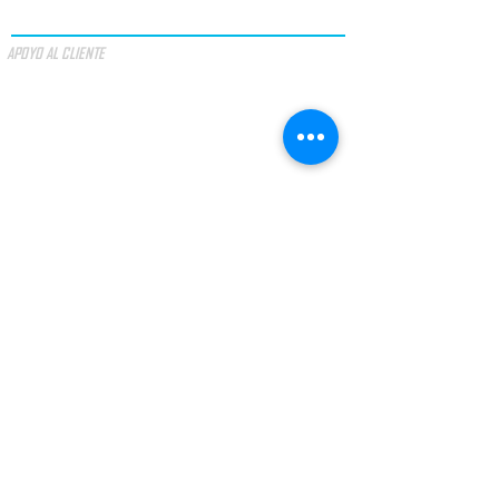
APOYO AL CLIENTE
OFERTAS ESPECIALES
VALOR DE OFERTA
TÉRMINOS Y CONDICIONES
MÉTODOS DE PAGO
Acepto los terminos y condiciones.
VER
CONDICIONES
LEI Nº 144/2015
ARBITRAGEM DE LITÍGIOS DE CONSUMO​