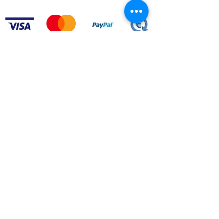
Acepto los terminos y condiciones.
VER
CONDICIONES
LEI Nº 144/2015
ARBITRAGEM DE LITÍGIOS DE CONSUMO​
geral@greenroc.pt
|
+351 249 725 337
| Calle Duarte
Pacheco Pereira, nº64 |
2330-306
Entroncamento |
Portugal
© Copyright 2020 GreenRoc.pt. Todos los derechos