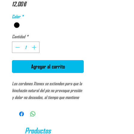
Precio
12,00 €
Color
*
Cantidad
*
Agregar al carrito
Los cordones Xtenex se extienden para que la
hinchazón natural del pie no provoque presión
y dolor no deseados, al tiempo que mantiene
una posición más cómoda del pie. Estos
cordones tienen un sistema asimétrico único
que permite personalizar el ajuste y ajustar la
tensión mientras se mantiene el calzado
Productos
ajustado al pie.