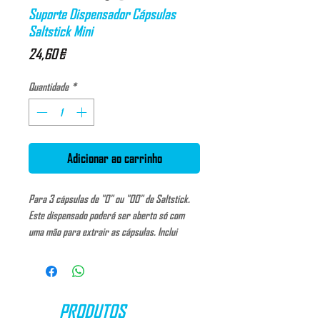
Suporte Dispensador Cápsulas
Saltstick Mini
Preço
24,60 €
Quantidade
*
Adicionar ao carrinho
Para 3 cápsulas de "0" ou "00" de Saltstick. 
Este dispensado poderá ser aberto só com 
uma mão para extrair as cápsulas. Inclui 
diferenciador de código-cor para uma 
utilidade múltipla. Resistente à água para 
manter as cápsulas secas. Compatível com 
todas as cápsulas Saltstick. Cumpre o 
PRODUTOS
regulamento imposto pelo USA Triathlon. 