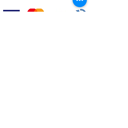
Aceito os termos e condições.
VER
TERMOS
LEI Nº 144/2015
ARBITRAGEM DE LITÍGIOS DE CONSUMO​
geral@greenroc.pt
|
+351 249 725 337
| Rua Duarte
Pacheco Pereira, nº4 |
2330-306
Entroncamento | Portugal
© Copyright 2020 GREEN ROC.pt. Todos os direitos
reservados