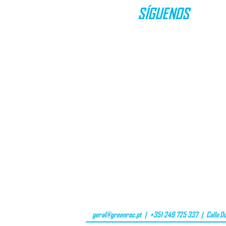
SÍGUENOS
geral@greenroc.pt
| +351 249 725 337 | Calle Du