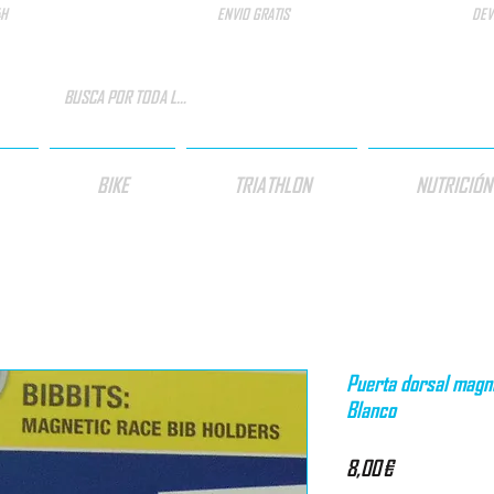
4H
ENVIO GRATIS
DEV
BIKE
TRIATHLON
NUTRICIÓN
Puerta dorsal magné
Blanco
Precio
8,00 €