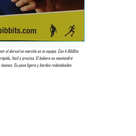
ner el dorsal en marcha en tu equipo. Con 4 BibBits
rápida, fácil y precisa. El babero se mantendrá
s imanes. Su peso ligero y bordes redondeados
junto BibBits. Por lo tanto, el uso de BibBits