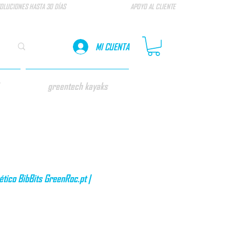
OLUCIONES HASTA 30 DÍAS
APOYO AL CLIENTE
MI CUENTA
greentech kayaks
tico BibBits GreenRoc.pt |