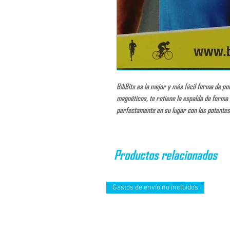
BibBits es la mejor y más fácil forma de po
magnéticos, te retiene la espalda de forma 
perfectamente en su lugar con los potente
permiten la máxima comodidad al usar su con
significará el final de la ropa dañada.
Productos relacionados
Gastos de envío no incluidos