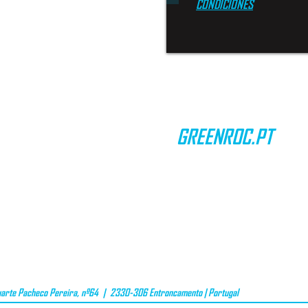
CONDICIONES
GREENROC.PT
CONTACTOS
TÉRMINOS Y CONDICIONES
PRIVACIDAD DE DATOS
VALOR DE OFERTA
arte Pacheco Pereira, nº64 | 2330-306 Entroncamento | Portugal