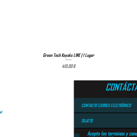
Green Tech Kayaks LINE | 1 Lugar
Vista rápida
Precio
410,00 €
CONTÁCT
Acepto los terminos y cond