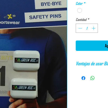
Color
*
Cantidad
*
Ag
Ventajas de usar Bi
Colocación fácil, rápida y
potentes imanes.
Imán interior pequeño y r
Muy cómodo de llevar sin f
Luz extrema
Bordes redondeados.
¡No daña tu equipo de corr