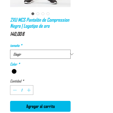
2XU MCS Pantalón de Compression
Negro | Logotipo de oro
Precio
140,00 €
tamaño
*
Color
*
Cantidad
*
Agregar al carrito