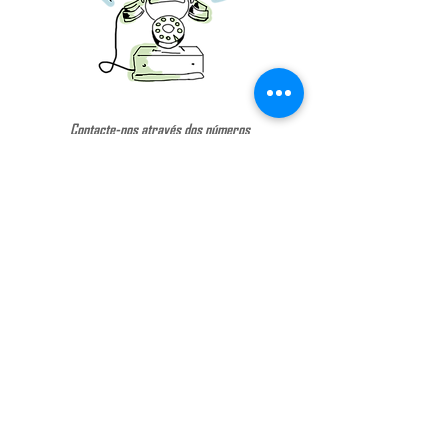
Contacte-nos através dos números
LOJA
+351 91
0 879 380
(chamadas para rede móvel nacional)
ATIVIDADES OUTDOOR
+351 914 889 928
(chamadas para rede móvel nacional)
De segunda a sexta-feira das 9:00 às 18:00
CONTACTOS
PRIVACIDAD DE DATOS