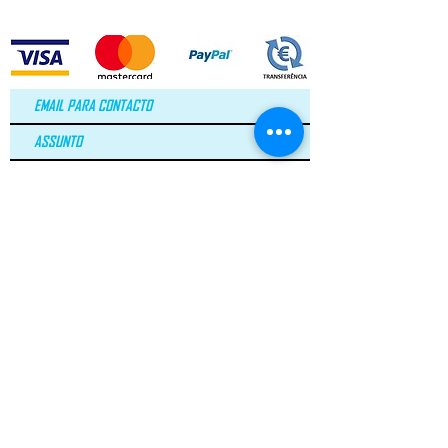
Aceito os termos e condições.
VER
TERMOS
LEI Nº 144/2015
ARBITRAGEM DE LITÍGIOS DE CONSUMO​
geral@greenroc.pt
|
+351 249 725 337
| Rua Duarte
Pacheco Pereira, nº4 |
2330-306
Entroncamento | Portugal
© Copyright 2020 GREEN ROC.pt. Todos os direitos
reservados