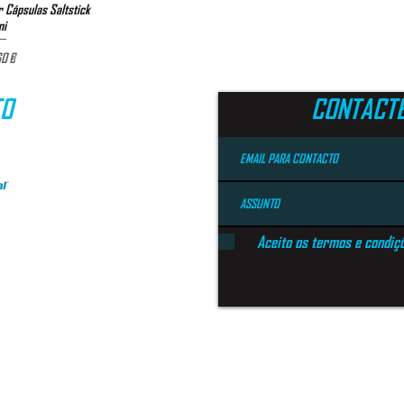
 Cápsulas Saltstick
ão rápida
ni
Preço
0 €
TO
CONTACT
Aceito os termos e condiç