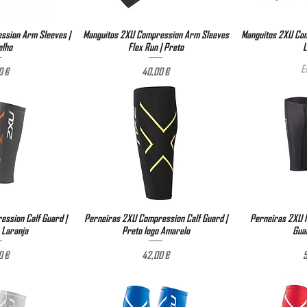
ssion Arm Sleeves |
ão rápida
Manguitos 2XU Compression Arm Sleeves
Visualização rápida
Manguitos 2XU Com
Visual
lho
Flex Run | Preto
L
E
reço
Preço
0 €
40,00 €
ssion Calf Guard |
ão rápida
Perneiras 2XU Compression Calf Guard |
Visualização rápida
Perneiras 2XU 
Visual
 Laranja
Preto logo Amarelo
Gua
reço
Preço
0 €
42,00 €
5