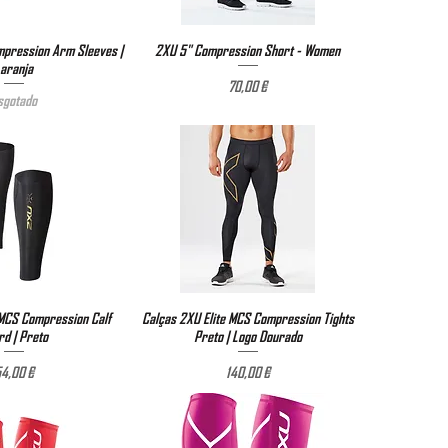
pression Arm Sleeves |
ização rápida
2XU 5" Compression Short - Women
Visualização rápida
aranja
Preço
70,00 €
sgotado
MCS Compression Calf
ização rápida
Calças 2XU Elite MCS Compression Tights
Visualização rápida
rd | Preto
Preto | Logo Dourado
Preço
Preço
4,00 €
140,00 €