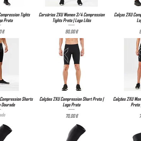
ompression Tights
ão rápida
Corsários 2XU Women 3/4 Compression
Visualização rápida
Calças 2XU Comp
Visual
go Prata
Tights Preto | Logo Lilás
Lo
reço
Preço
0 €
90,00 €
9
 Compression Shorts
ão rápida
Calções 2XU Compression Short Preto |
Visualização rápida
Calções 2XU Wom
Visual
o Dourado
Logo Prata
Preto 
ado
Preço
70,00 €
7