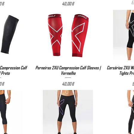
E
reço
Preço
0 €
40,00 €
Compression Calf
ão rápida
Perneiras 2XU Compression Calf Sleeves |
Visualização rápida
Corsários 2XU W
Visual
| Preto
Vermelho
Tights Pr
reço
Preço
0 €
40,00 €
9