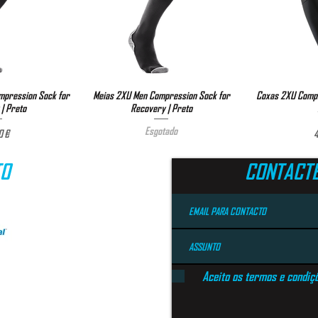
pression Sock for
ão rápida
Meias 2XU Men Compression Sock for
Visualização rápida
Coxas 2XU Compr
Visual
| Preto
Recovery | Preto
Esgotado
reço
0 €
4
TO
CONTACT
Aceito os termos e condiç