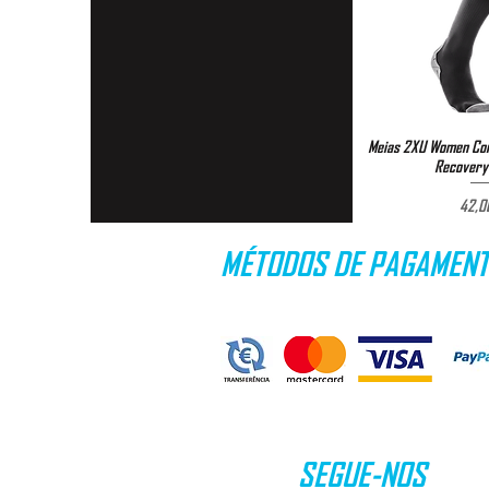
Meias 2XU Women Com
Visualizaç
Recovery 
P
42,0
MÉTODOS DE PAGAMEN
SEGUE-NOS