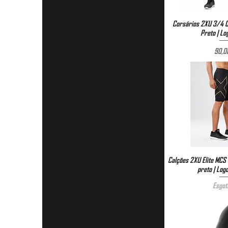
Corsários 2XU 3/4 C
Visualizaç
Preto | Lo
P
90,0
Calções 2XU Elite MCS
Visualizaç
preto | Log
Esgot