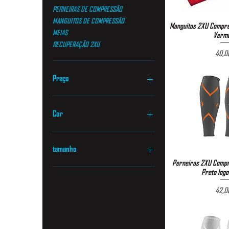
PERNEIRAS DE COMPRESSÃO
MANGUITOS DE COMPRESSÃO
Manguitos 2XU Compre
Visualizaç
MEIAS
Verme
RECUPERAÇÃO 2XU
P
40,0
Preço
€ 40
€ 140
Cor
tamanho
Perneiras 2XU Compre
Visualizaç
L
Preto logo
M
P
42,0
S
XL
XS
XXL