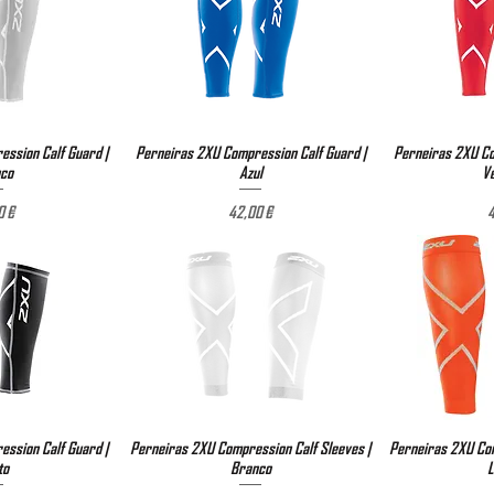
ssion Calf Guard |
ão rápida
Perneiras 2XU Compression Calf Guard |
Visualização rápida
Perneiras 2XU Co
Visual
co
Azul
V
reço
Preço
0 €
42,00 €
4
ssion Calf Guard |
ão rápida
Perneiras 2XU Compression Calf Sleeves |
Visualização rápida
Perneiras 2XU Com
Visual
to
Branco
L