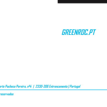
GREENROC.PT
CONTACTOS
TERMOS & CONDIÇÕES
PRIVACIDADE DE DADOS
VALE OFERTA
te Pacheco Pereira, nº4 | 2330-306 Entroncamento | Portugal
 reservados