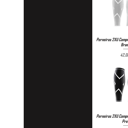
XXS
Perneiras 2XU Compre
Visualizaç
Bran
P
42,0
Perneiras 2XU Compre
Visualizaç
Pre