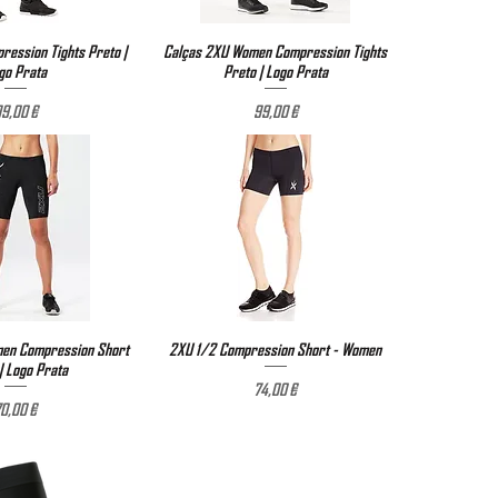
ression Tights Preto |
ização rápida
Calças 2XU Women Compression Tights
Visualização rápida
go Prata
Preto | Logo Prata
Preço
Preço
9,00 €
99,00 €
en Compression Short
ização rápida
2XU 1/2 Compression Short - Women
Visualização rápida
| Logo Prata
Preço
74,00 €
Preço
0,00 €