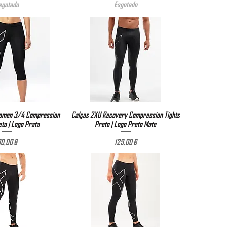
sgotado
Esgotado
omen 3/4 Compression
ização rápida
Calças 2XU Recovery Compression Tights
Visualização rápida
eto | Logo Prata
Preto | Logo Preto Mate
Preço
Preço
0,00 €
129,00 €