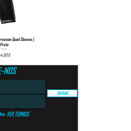
ession Quad Sleeves |
ização rápida
Preto
Preço
4,00 €
E-NOS
ENVIAR
ões.
VER TERMOS