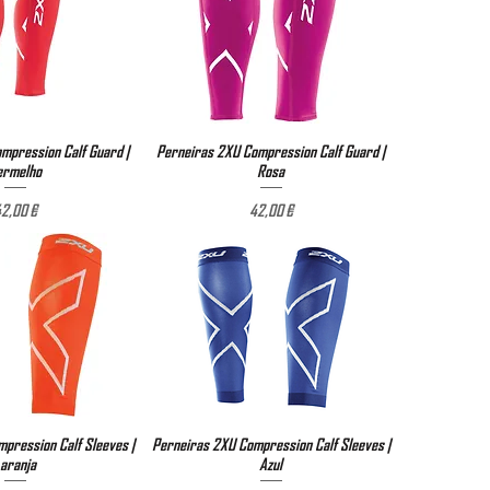
mpression Calf Guard |
ização rápida
Perneiras 2XU Compression Calf Guard |
Visualização rápida
ermelho
Rosa
Preço
Preço
2,00 €
42,00 €
pression Calf Sleeves |
ização rápida
Perneiras 2XU Compression Calf Sleeves |
Visualização rápida
aranja
Azul