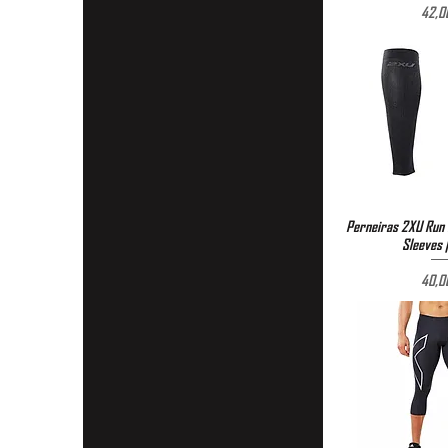
P
42,0
Perneiras 2XU Run 
Visualizaç
Sleeves 
P
40,0