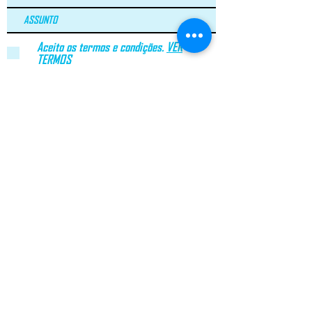
Aceito os termos e condições.
VER
TERMOS
LEI Nº 144/2015
ARBITRAGEM DE LITÍGIOS DE CONSUMO​
geral@greenroc.pt
|
+351 249 725 337
| Rua Duarte
Pacheco Pereira, nº4 |
2330-306
Entroncamento | Portugal
© Copyright 2020 GREEN ROC.pt. Todos os direitos
reservados