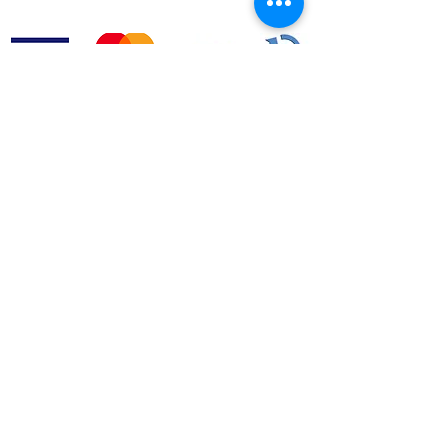
Aceito os termos e condições.
VER
TERMOS
LEI Nº 144/2015
ARBITRAGEM DE LITÍGIOS DE CONSUMO​
geral@greenroc.pt
|
+351 249 725 337
| Rua Duarte
Pacheco Pereira, nº4 |
2330-306
Entroncamento | Portugal
© Copyright 2020 GREEN ROC.pt. Todos os direitos
reservados