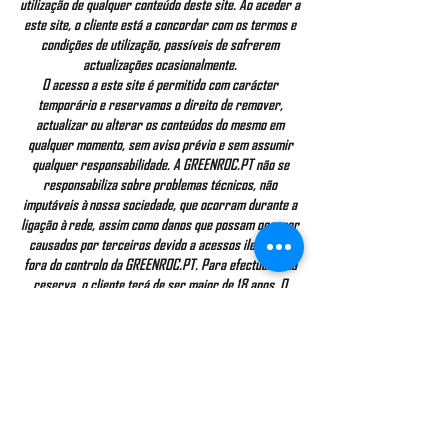
utilização de qualquer conteúdo deste site. Ao aceder a
este site, o cliente está a concordar com os termos e
condições de utilização, passíveis de sofrerem
actualizações ocasionalmente.
O acesso a este site é permitido com carácter
temporário e reservamos o direito de remover,
actualizar ou alterar os conteúdos do mesmo em
qualquer momento, sem aviso prévio e sem assumir
qualquer responsabilidade. A GREENROC.PT não se
responsabiliza sobre problemas técnicos, não
imputáveis à nossa sociedade, que ocorram durante a
ligação à rede, assim como danos que possam ocorrer
causados por terceiros devido a acessos ilegítimos
fora do controlo da GREENROC.PT. Para efectuar uma
reserva, o cliente terá de ser maior de 18 anos. O
cliente terá de se comprometer a fornecer dados
verdadeiros que permitam o regular funcionamento e
segurança das atividades.
CONTACTS
DATA PRIVACY