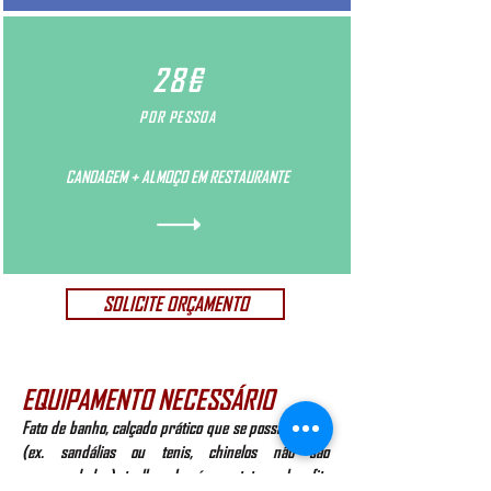
28€
POR PESSOA
CANOAGEM + ALMOÇO EM RESTAURANTE
SOLICITE ORÇAMENTO
EQUIPAMENTO NECESSÁRIO
Fato de banho, calçado prático que se possa molhar
(ex. sandálias ou tenis, chinelos não são
recomendados), toalha, chapéu, protetor solar, fita